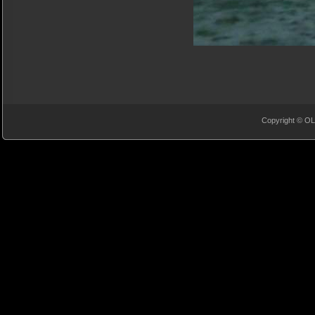
Copyright © OL