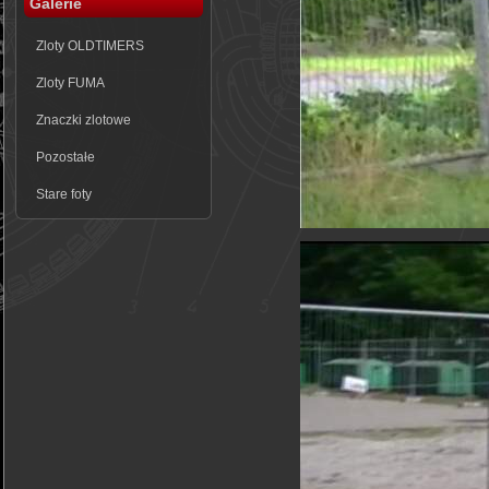
Galerie
Zloty OLDTIMERS
Zloty FUMA
Znaczki zlotowe
Pozostałe
Stare foty